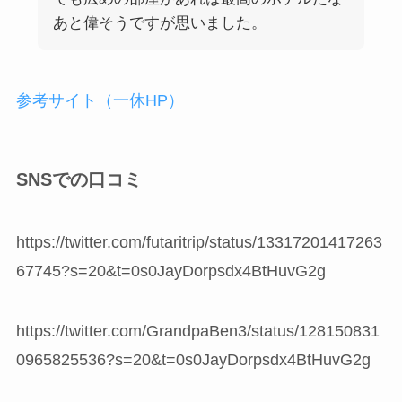
あと偉そうですが思いました。
参考サイト（一休HP）
SNSでの口コミ
https://twitter.com/futaritrip/status/13317201417263
67745?s=20&t=0s0JayDorpsdx4BtHuvG2g
https://twitter.com/GrandpaBen3/status/128150831
0965825536?s=20&t=0s0JayDorpsdx4BtHuvG2g