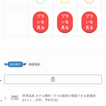
プラ
プラ
プラ
ンを
ンを
ンを
見る
見る
見る
国内旅行
箱根温泉
草津温泉 ホテル櫻井｜3つの源泉が堪能できる老舗宿
(口コミ、評判、予約方法)