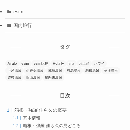
esim
国内旅行
タグ
Airalo
esim
esim比較
Holafly
trifa
お土産
ハワイ
下呂温泉
伊香保温泉
城崎温泉
有馬温泉
箱根温泉
草津温泉
道後温泉
銀山温泉
鬼怒川温泉
目次
箱根・強羅 佳ら久の概要
基本情報
箱根・強羅 佳ら久の見どころ