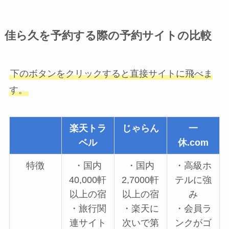
佳ら久を予約する際の予約サイトの比較
下のボタンをクリックすると直接サイトに飛べま
す。
楽天トラ
じゃらん
一
ベル
休.com
特徴
・国内
・国内
・高級ホ
40,000軒
2,7000軒
テルに強
以上の宿
以上の宿
み
・旅行関
・楽天に
・会員ラ
連サイト
次いで第
ンクがゴ