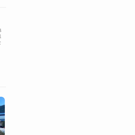
地
然
な