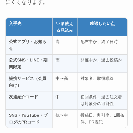
にくくなります。
入手先
いま使え
確認したい点
る見込み
公式アプリ・お知ら
高
配布中か、終了日時
せ
公式SNS・LINE・期
高
開催中か、過去投稿か
間限定
提携サービス（会員
中〜高
対象者、取得導線
向け）
友達紹介コード
中
初回条件、過去注文者
は対象外の可能性
SNS・YouTube・ブ
低〜中
投稿日、割引率、1回条
ログのPRコード
件、PR表記